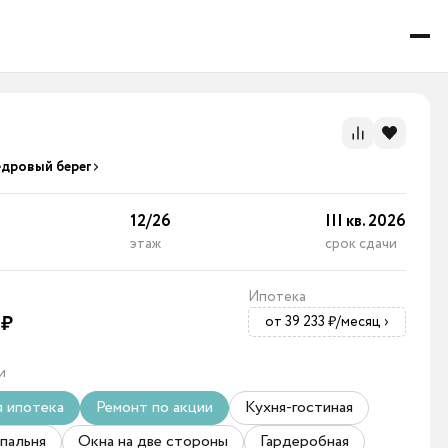
едровый берег
12
/
26
III кв. 2026
этаж
срок сдачи
Ипотека
0
₽
от 39 233 ₽/месяц
›
и
я ипотека
Ремонт по акции
Кухня-гостиная
пальня
Окна на две стороны
Гардеробная