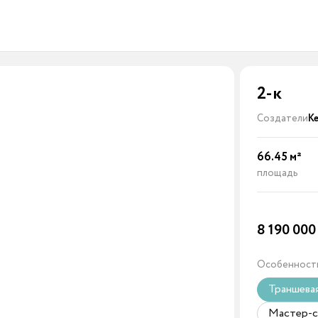
2-к
Создатели
К
66.45
м²
площадь
8 190 00
Особенност
Траншева
Мастер-с