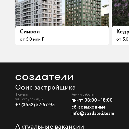
Символ
Кедр
от 5.0 млн ₽
от 5.0
Офис застройщика
Тюмень
Режим работы:
ул. Республики, 8
пн-пт 08:00 – 18:00
+7 (3452) 57-57-95
сб-вс выходные
info@sozdateli.team
Актуальные вакансии