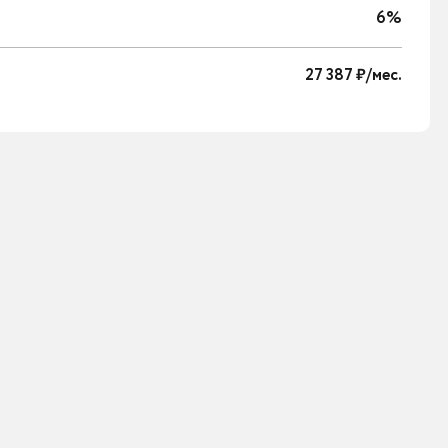
6%
27 387 ₽/мес.