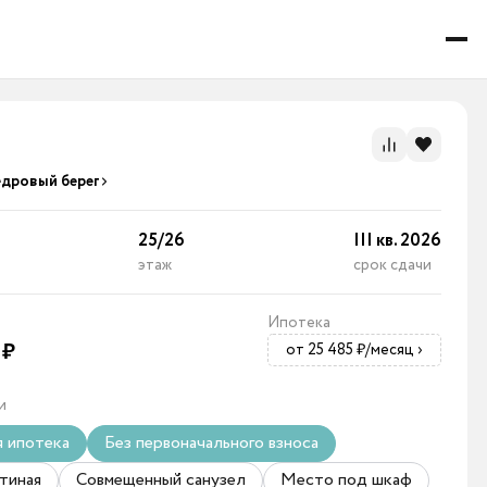
едровый берег
25
/
26
III кв. 2026
этаж
срок сдачи
Ипотека
0
₽
от 25 485 ₽/месяц
›
и
я ипотека
Без первоначального взноса
тиная
Совмещенный санузел
Место под шкаф