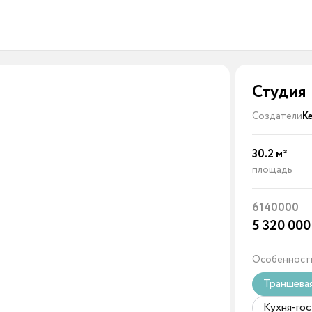
Студия
Создатели
К
30.2
м²
площадь
6140000
5 320 00
Особенност
Траншева
Кухня-гос