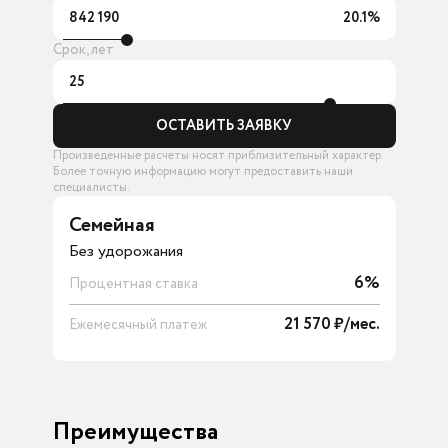
842 190
20.1%
Срок, лет
25
ОСТАВИТЬ ЗАЯВКУ
Произведенные расчеты носят приблизительный характер.
Более точную информацию могут предоставить наши
специалисты.
Семейная
Без удорожания
6%
Процентная ставка
21 570 ₽/мес.
Ежемесячный платеж
Преимущества