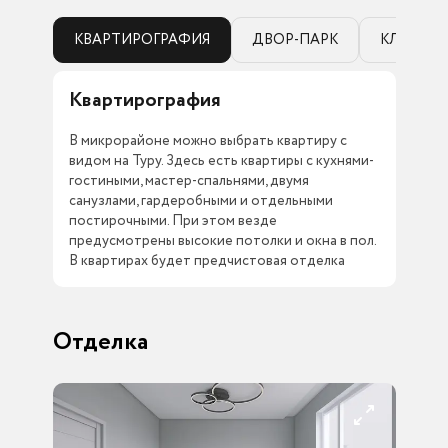
КВАРТИРОГРАФИЯ
ДВОР-ПАРК
КЛАДОВ
Квартирография
Дв
В микрорайоне можно выбрать квартиру с
Кед
видом на Туру. Здесь есть квартиры с кухнями-
спо
гостиными, мастер-спальнями, двумя
дво
санузлами, гардеробными и отдельными
отд
постирочными. При этом везде
каж
предусмотрены высокие потолки и окна в пол.
ком
В квартирах будет предчистовая отделка
тер
Отделка