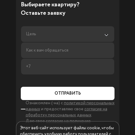
Выбираете квартиру?
Оставьте заявку
Цель
ОТПРАВИТЬ
Ознакомлен (-на) с
политикой персональных
данных
и предоставляю свое
согласие на
обработку персональных данных
.
Даю свое
согласие на получение
информационных и маркетинговых
Этот веб-сайт использует файлы cookie, чтобы
рассылок, а также звонков
.
обеспечить удобную работу пользователей c