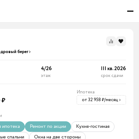
едровый берег
4
/
26
III кв. 2026
этаж
срок сдачи
Ипотека
0
₽
от 32 958 ₽/месяц
›
и
я ипотека
Ремонт по акции
Кухня-гостиная
ые спальни
Окна на две стороны