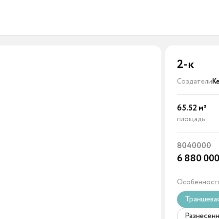
2-к
Создатели
К
65.52
м²
площадь
8040000
6 880 00
Особенност
Траншева
Разнесенн