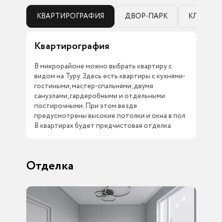
КВАРТИРОГРАФИЯ
ДВОР-ПАРК
КЛАДОВ
Квартирография
Дв
В микрорайоне можно выбрать квартиру с
Кед
видом на Туру. Здесь есть квартиры с кухнями-
спо
гостиными, мастер-спальнями, двумя
дво
санузлами, гардеробными и отдельными
отд
постирочными. При этом везде
каж
предусмотрены высокие потолки и окна в пол.
ком
В квартирах будет предчистовая отделка
тер
Отделка