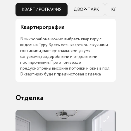
КВАРТИРОГРАФИЯ
ДВОР-ПАРК
КЛАДОВ
Квартирография
Дв
В микрорайоне можно выбрать квартиру с
Кед
видом на Туру. Здесь есть квартиры с кухнями-
спо
гостиными, мастер-спальнями, двумя
дво
санузлами, гардеробными и отдельными
отд
постирочными. При этом везде
каж
предусмотрены высокие потолки и окна в пол.
ком
В квартирах будет предчистовая отделка
тер
Отделка