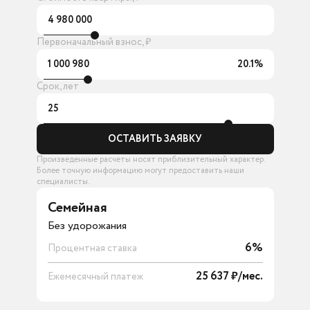
4 980 000
Первоначальный взнос, ₽
1 000 980
20.1%
Срок, лет
25
ОСТАВИТЬ ЗАЯВКУ
Произведенные расчеты носят приблизительный характер.
Более точную информацию могут предоставить наши
специалисты.
Семейная
Без удорожания
6%
Процентная ставка
25 637 ₽/мес.
Ежемесячный платеж