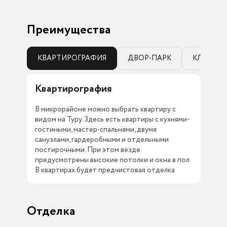
Преимущества
КВАРТИРОГРАФИЯ
ДВОР-ПАРК
КЛАДОВ
Квартирография
Дв
В микрорайоне можно выбрать квартиру с
Кед
видом на Туру. Здесь есть квартиры с кухнями-
спо
гостиными, мастер-спальнями, двумя
дво
санузлами, гардеробными и отдельными
отд
постирочными. При этом везде
каж
предусмотрены высокие потолки и окна в пол.
ком
В квартирах будет предчистовая отделка
тер
Отделка