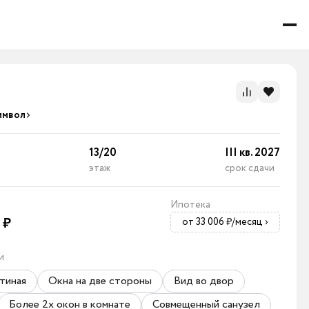
имвол
13
/
20
III кв. 2027
этаж
срок сдачи
Ипотека
0
₽
от 33 006 ₽/месяц
›
и
тиная
Окна на две стороны
Вид во двор
Более 2х окон в комнате
Совмещенный санузел