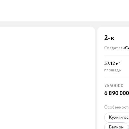
2-к
Создатели
С
57.12
м²
площадь
7550000
6 890 00
Особенност
Кухня-гос
Балкон